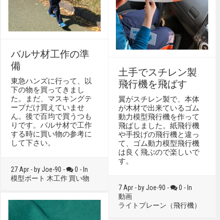
バルサ材工作の準
備
土手でスチレン製
東急ハンズに行って、以
飛行機を飛ばす
下の物を買ってきまし
た。まだ、マスキングテ
翼がスチレン製で、本体
ープだけ買えていませ
が木材で出来ているゴム
ん。後で百均で買うつも
動力模型飛行機を作って
りです。バルサ材で工作
飛ばしました。紙飛行機
する時に買い物の参考に
や手投げの飛行機と違っ
して下さい。
て、ゴム動力模型飛行機
は良く飛ぶので楽しいで
す。
27 Apr - by Joe-90 -
0 - In
模型ボート
木工作
買い物
7 Apr - by Joe-90 -
0 - In
動画
ライトプレーン（飛行機）