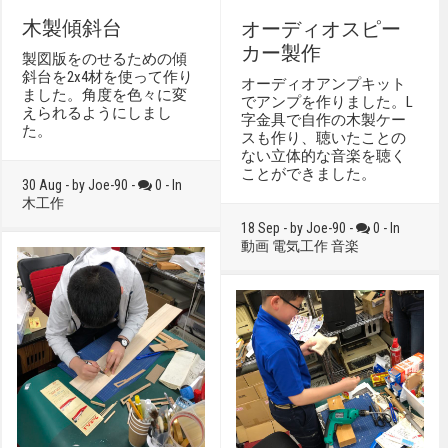
木製傾斜台
オーディオスピー
カー製作
製図版をのせるための傾
斜台を2x4材を使って作り
オーディオアンプキット
ました。角度を色々に変
でアンプを作りました。L
えられるようにしまし
字金具で自作の木製ケー
た。
スも作り、聴いたことの
ない立体的な音楽を聴く
ことができました。
30 Aug - by Joe-90 -
0 - In
木工作
18 Sep - by Joe-90 -
0 - In
動画
電気工作
音楽