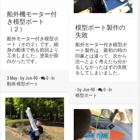
船外機モーター付
き模型ボート
模型ボート製作の
（２）
失敗
船外モーター付き模型ボ
ート（その２）です。細
船外モーター付き模型ボ
身の船体で色も前回より
ート製作は、最初の時の
工夫しました。塗装が面
印象とは違って、次から
白かったです。
次へとよく考えたら分か
るしなかったはずの失敗
をしてしまいました。
3 May - by Joe-90 -
0 - In
動画
模型ボート
- by Joe-90 -
0 - In
模型ボート