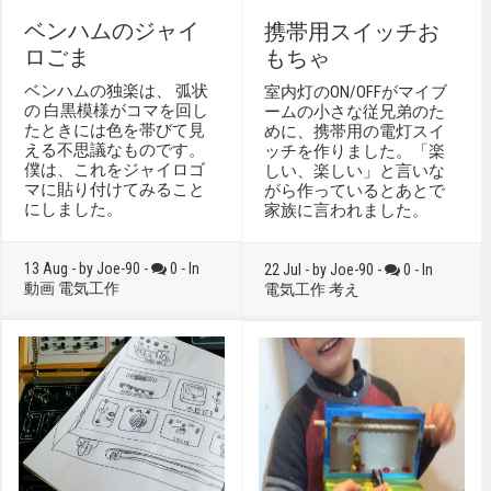
ベンハムのジャイ
携帯用スイッチお
ロごま
もちゃ
ベンハムの独楽は、 弧状
室内灯のON/OFFがマイブ
の 白黒模様がコマを回し
ームの小さな従兄弟のた
たときには色を帯びて見
めに、携帯用の電灯スイ
える不思議なものです。
ッチを作りました。「楽
僕は、これをジャイロゴ
しい、楽しい」と言いな
マに貼り付けてみること
がら作っているとあとで
にしました。
家族に言われました。
13 Aug - by Joe-90 -
0 - In
22 Jul - by Joe-90 -
0 - In
動画
電気工作
電気工作
考え