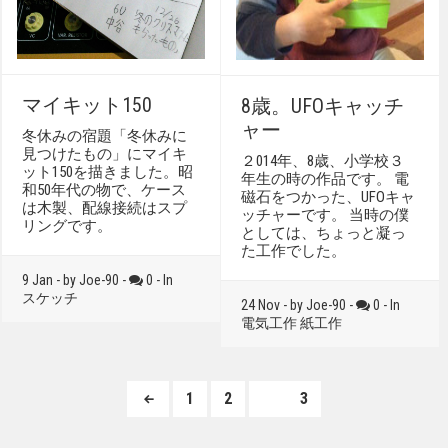
マイキット150
8歳。UFOキャッチ
ャー
冬休みの宿題「冬休みに
見つけたもの」にマイキ
２014年、8歳、小学校３
ット150を描きました。昭
年生の時の作品です。 電
和50年代の物で、ケース
磁石をつかった、UFOキャ
は木製、配線接続はスプ
ッチャーです。 当時の僕
リングです。
としては、ちょっと凝っ
た工作でした。
9 Jan - by Joe-90 -
0 - In
スケッチ
24 Nov - by Joe-90 -
0 - In
電気工作
紙工作
Posts
Page
Page
1
2
PAGE
3
navigation