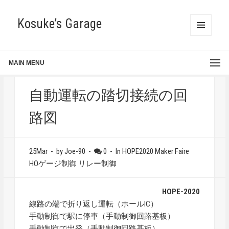
Kosuke’s Garage
MENU
AND
WIDGETS
MAIN MENU
自動運転の踏切接続の回
路図
25Mar
-
by Joe-90
-
0
-
In
HOPE2020
Maker Faire
HOゲージ制御
リレー制御
HOPE-2020
線路の端で折り返し運転（ホールIC）
手動制御で駅に停車（手動制御回路基板）
手動制御で出発（手動制御回路基板）