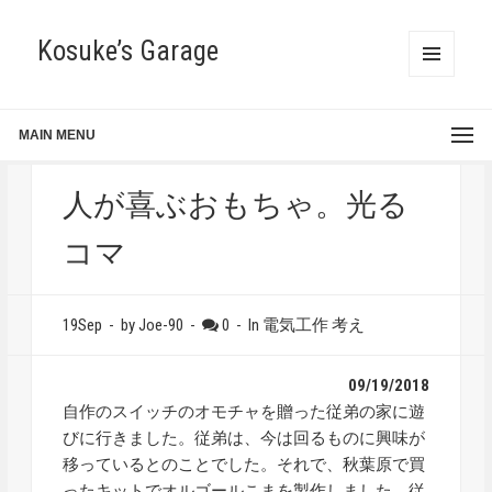
Kosuke’s Garage
MENU
AND
WIDGETS
MAIN MENU
人が喜ぶおもちゃ。光る
コマ
19Sep
-
by Joe-90
-
0
-
In
電気工作
考え
09/19/2018
自作のスイッチのオモチャを贈った従弟の家に遊
びに行きました。従弟は、今は回るものに興味が
移っているとのことでした。それで、秋葉原で買
ったキットでオルゴールこまを製作しました。従