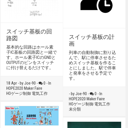
スイッチ基板の回
スイッチ基板の計
路図
画
基本的な回路はホール素
子IC基板の回路図と一緒で
列車の自動制御に割り込
す。ホール素子ICのGNDと
んで、駅に停車させるた
OUTPUTのピンをスイッチ
めスイッチ基板を作るこ
に付け替えるだけです。
とにしました。駅で停車
と発車をさせる予定で
す。
18 Apr - by Joe-90 -
0 - In
HOPE2020
Maker Faire
HOゲージ制御
電気工作
- by Joe-90 -
0 - In
HOPE2020
Maker Faire
HOゲージ制御
電気工作
未分類