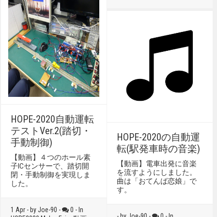
HOPE-2020自動運転
テストVer.2(踏切・
HOPE-2020の自動運
手動制御)
転(駅発車時の音楽)
【動画】４つのホール素
【動画】電車出発に音楽
子ICセンサーで、踏切開
を流すようにしました。
閉・手動制御を実現しま
曲は「おてんば恋娘」で
した。
す。
1 Apr - by Joe-90 -
0 - In
- by Joe-90 -
0 - In