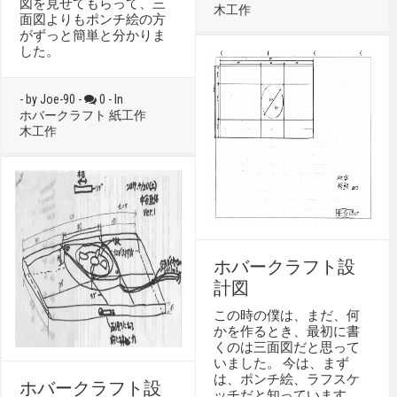
図を見せてもらって、三
木工作
面図よりもポンチ絵の方
がずっと簡単と分かりま
した。
- by Joe-90 -
0 - In
ホバークラフト
紙工作
木工作
ホバークラフト設
計図
この時の僕は、まだ、何
かを作るとき、最初に書
くのは三面図だと思って
いました。 今は、まず
は、ポンチ絵、ラフスケ
ホバークラフト設
ッチだと知っています。