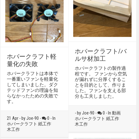
ホバークラフト/バ
ホバークラフト軽
ルサ材加工
量化の失敗
ホバークラフトの製作過
ホバークラフトは本体で
程です。 ファンから空気
一番重いファンを軽量化
が漏れずに分厚くするこ
してしまいました。ダク
とを目的として、作りま
テッドファンの理論を知
した。ファンを支える部
らなかったための失敗で
分も工夫しました。
す。
- by Joe-90 -
0 - In
動画
21 Apr - by Joe-90 -
0 - In
ホバークラフト
紙工作
ホバークラフト
紙工作
木工作
木工作