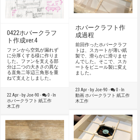
ホバークラフト作
0422ホバークラフ
成過程
ト作成ver.4
前回作ったホバークラフ
ファンから空気が漏れず
トは、スカートが薄い紙
に分厚くする様に作りま
製で、滑らかに滑りませ
した。ファンを支える部
んでした。そこで、スカ
分は二つの大きさの異な
ートをビニール製に変え
る直角二等辺三角形を重
ました。
ねて支えとしました。
23 Apr - by Joe-90 -
0 - In
22 Apr - by Joe-90 -
0 - In
動画
ホバークラフト
紙工作
ホバークラフト
紙工作
木工作
木工作