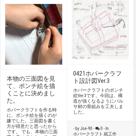
0421ホバークラフ
本物の三面図を見
ト設計図Ver.3
て、ポンチ絵を描
ホバークラフトのポンチ
くことに決めまし
絵Ver.3です。今回は、構
た。
造が強くなるようにバル
サ材の骨組みを工夫しま
ホバークラフトを作る時
した。
に、ポンチ絵を描くのが
嫌でした。三面図を書く
方が得意だと思ったから
- by Joe-90 -
0 - In
です。 でも、本物の三面
ホバークラフト
紙工作