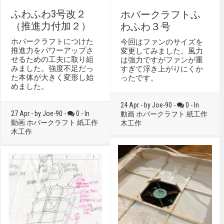
ふわふわ3号改２
ホバークラフトふ
（推進力付加２）
わふわ３号
ホバークラフトにつけた
今回はファンのサイズを
推進力をパワーアップさ
変更してみました。風力
せるための工夫に取り組
は強力ですがファンが重
みました。強度不足だっ
すぎて浮き上がりにくか
た本体が大きく変形し始
ったです。
めました。
24 Apr - by Joe-90 -
0 - In
27 Apr - by Joe-90 -
0 - In
動画
ホバークラフト
紙工作
動画
ホバークラフト
紙工作
木工作
木工作